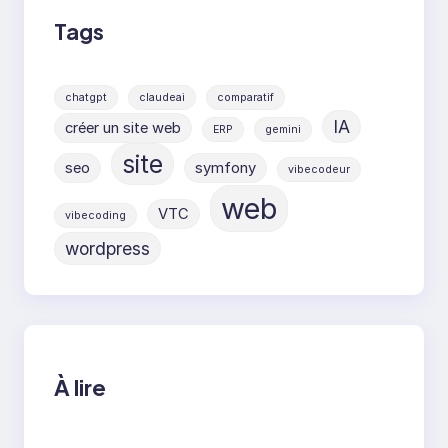
Tags
chatgpt
claudeai
comparatif
IA
créer un site web
ERP
gemini
site
seo
symfony
vibecodeur
web
VTC
vibecoding
wordpress
À lire