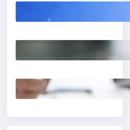
WordPress 7 : tout
comprendre avant sa
sortie (et ce que ça va
vraiment changer)
Comment avoir des
clients en tant que
photographe grâce à
un site vitrine
Site vitrine expert-
comptable : levier de
croissance