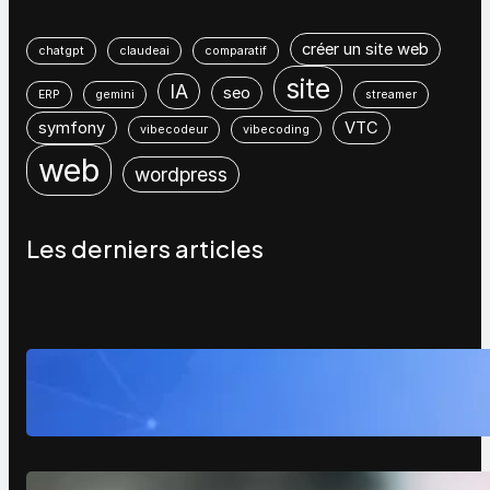
créer un site web
chatgpt
claudeai
comparatif
site
IA
seo
ERP
gemini
streamer
symfony
VTC
vibecodeur
vibecoding
web
wordpress
Les derniers articles
WordPress 7 : tout comprendre
avant sa sortie (et ce que ça va
vraiment changer)