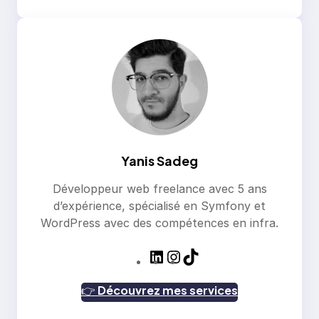
Yanis Sadeg
Développeur web freelance avec 5 ans
d’expérience, spécialisé en Symfony et
WordPress avec des compétences en infra.
L
I
T
i
n
i
n
s
k
👉
Découvrez mes services
k
t
T
e
a
o