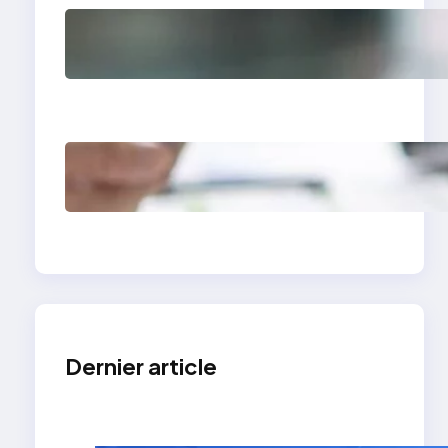
Comment avoir des
clients en tant que
photographe grâce à
un site vitrine
Site vitrine expert-
comptable : levier de
croissance
Dernier article