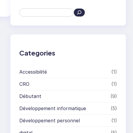
S
e
a
r
c
h
Categories
Accessibilité
(1)
CRO
(1)
Débutant
(9)
Développement informatique
(5)
Développement personnel
(1)
digital
(5)