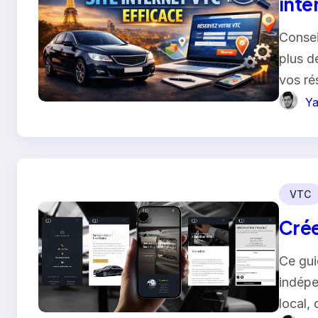
inte
Consei
plus de
vos ré
Ya
VTC
Crée
Ce gui
indépe
local,