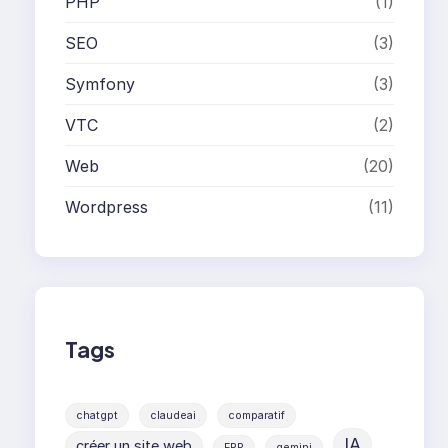
PHP
(1)
SEO
(3)
Symfony
(3)
VTC
(2)
Web
(20)
Wordpress
(11)
Tags
chatgpt
claudeai
comparatif
IA
créer un site web
ERP
gemini