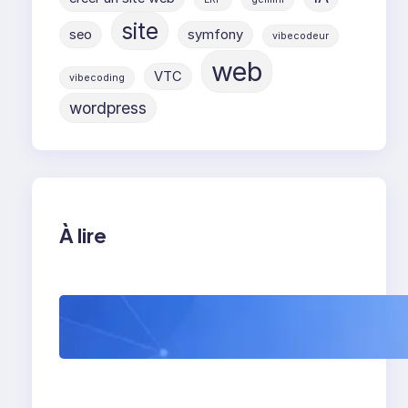
site
seo
symfony
vibecodeur
web
VTC
vibecoding
wordpress
À lire
WordPress 7 : tout
comprendre avant sa
sortie (et ce que ça
va vraiment changer)