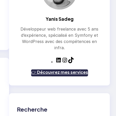
Yanis Sadeg
Développeur web freelance avec 5 ans
d’expérience, spécialisé en Symfony et
WordPress avec des compétences en
infra.
L
I
T
i
n
i
n
s
k
👉
Découvrez mes services
k
t
T
e
a
o
d
g
k
I
r
n
a
m
Recherche