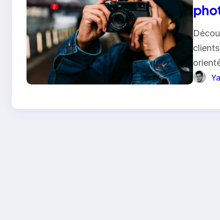
phot
Découv
client
orient
Ya