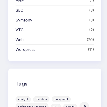
PHP
(1)
SEO
(3)
Symfony
(3)
VTC
(2)
Web
(20)
Wordpress
(11)
Tags
chatgpt
claudeai
comparatif
IA
créer un site web
ERP
gemini