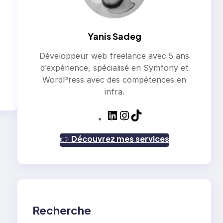
Yanis Sadeg
Développeur web freelance avec 5 ans
d’expérience, spécialisé en Symfony et
WordPress avec des compétences en
infra.
L
I
T
i
n
i
n
s
k
👉
Découvrez mes services
k
t
T
e
a
o
d
g
k
I
r
n
a
m
Recherche