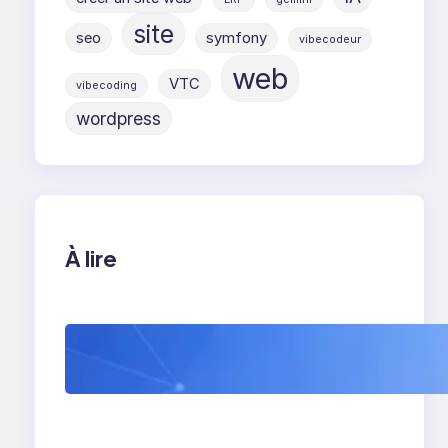
site
seo
symfony
vibecodeur
web
VTC
vibecoding
wordpress
À lire
WordPress 7 : tout
comprendre avant sa
sortie (et ce que ça
va vraiment changer)