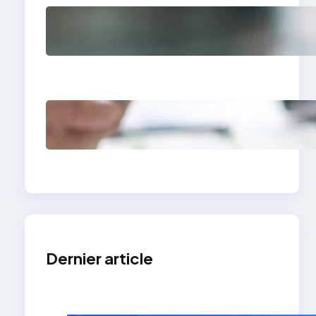
Comment avoir des
clients en tant que
photographe grâce à
un site vitrine
Site vitrine expert-
comptable : levier de
croissance
Dernier article