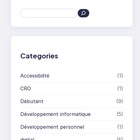
S
e
a
r
c
h
Categories
Accessibilité
(1)
CRO
(1)
Débutant
(9)
Développement informatique
(5)
Développement personnel
(1)
digital
(5)