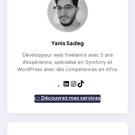
Yanis Sadeg
Développeur web freelance avec 5 ans
d’expérience, spécialisé en Symfony et
WordPress avec des compétences en infra.
L
I
T
i
n
i
n
s
k
👉
Découvrez mes services
k
t
T
e
a
o
d
g
k
I
r
n
a
m