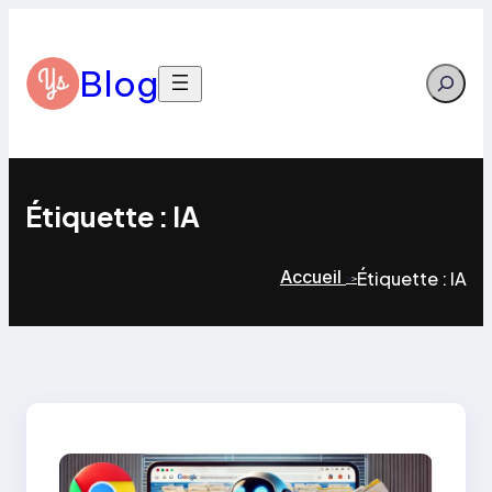
Aller
au
contenu
Blog
Search
Étiquette :
IA
Accueil
Étiquette :
IA
>
>