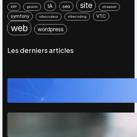
site
IA
seo
ERP
gemini
streamer
symfony
VTC
vibecodeur
vibecoding
web
wordpress
Les derniers articles
WordPress 7 : tout comprendre
avant sa sortie (et ce que ça va
vraiment changer)
Comment avoir des clients en tant
que photographe grâce à un site
vitrine