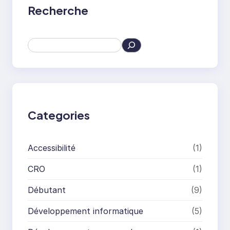
Recherche
S
e
a
r
c
h
Categories
Accessibilité
(1)
CRO
(1)
Débutant
(9)
Développement informatique
(5)