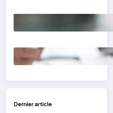
vraiment changer)
Comment avoir des
clients en tant que
photographe grâce à
un site vitrine
Site vitrine expert-
comptable : levier de
croissance
Dernier article