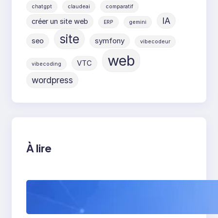
chatgpt
claudeai
comparatif
IA
créer un site web
ERP
gemini
site
seo
symfony
vibecodeur
web
VTC
vibecoding
wordpress
À lire
WordPress 7 : tout
comprendre avant sa
sortie (et ce que ça va