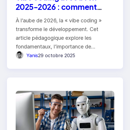
2025-2026 : comment
coder autrement avec
À l’aube de 2026, la « vibe coding »
Claude 4.5, Gemini 2.5 Pro,
transforme le développement. Cet
DeepSeek V3.2 et Cursor
article pédagogique explore les
fondamentaux, l’importance de…
Yanis
29 octobre 2025