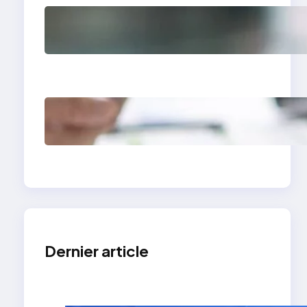
Comment avoir des
clients en tant que
photographe grâce à
un site vitrine
Site vitrine expert-
comptable : levier de
croissance
Dernier article