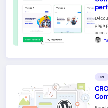
perf
dév
Découv
page p
access
Ya
CRO
CRO 
Comm
votr
Boost