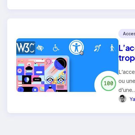
Acces
L’ac
trop
L’acce
ou une
d’une
Ya