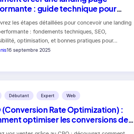
ormante : guide technique pour
eloppeurs
rez les étapes détaillées pour concevoir une landing
erformante : fondements techniques, SEO,
ibilité, optimisation, et bonnes pratiques pour…
nis
16 septembre 2025
Débutant
Expert
Web
(Conversion Rate Optimization) :
ent optimiser les conversions de
e site web
ez vos ventes grâce au CRO : découvrez comment