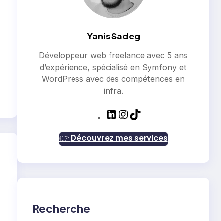
Yanis Sadeg
Développeur web freelance avec 5 ans
d’expérience, spécialisé en Symfony et
WordPress avec des compétences en
infra.
L
I
T
i
n
i
n
s
k
👉
Découvrez mes services
k
t
T
e
a
o
d
g
k
I
r
n
a
m
Recherche