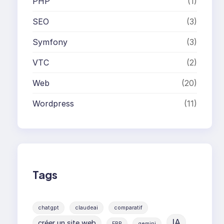
PHP
(1)
SEO
(3)
Symfony
(3)
VTC
(2)
Web
(20)
Wordpress
(11)
Tags
chatgpt
claudeai
comparatif
IA
créer un site web
ERP
gemini