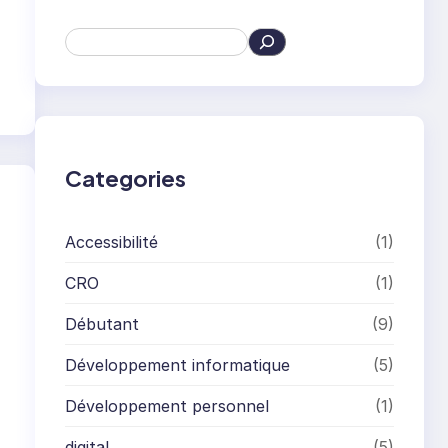
S
e
a
r
c
h
Categories
Accessibilité
(1)
CRO
(1)
Débutant
(9)
Développement informatique
(5)
Développement personnel
(1)
digital
(5)