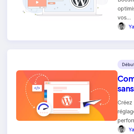
optimi
vos…
Ya
Débu
Comm
sans
débu
Créez 
réglag
perfo
Ya