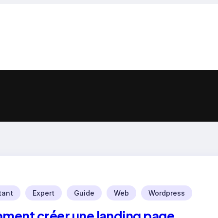
tant
Expert
Guide
Web
Wordpress
ent créer une landing page