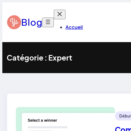
Aller
au
contenu
Blog
Accueil
Catégorie :
Expert
Débu
Comm