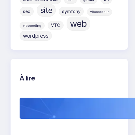
site
seo
symfony
vibecodeur
web
VTC
vibecoding
wordpress
À lire
WordPress 7 : tout
comprendre avant sa
sortie (et ce que ça
va vraiment changer)