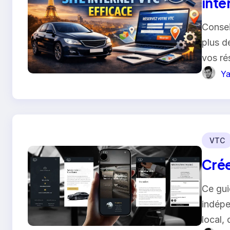
inte
Consei
plus de
vos ré
Ya
VTC
Crée
Ce gui
indépe
local,