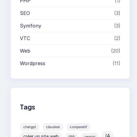
PHP
(1)
SEO
(3)
Symfony
(3)
VTC
(2)
Web
(20)
Wordpress
(11)
Tags
chatgpt
claudeai
comparatif
IA
créer un site web
ERP
gemini