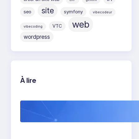
site
seo
symfony
vibecodeur
web
VTC
vibecoding
wordpress
À lire
WordPress 7 : tout
comprendre avant sa
sortie (et ce que ça
va vraiment changer)