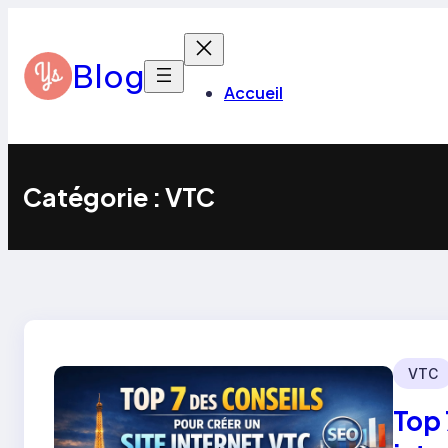
Aller
au
contenu
Blog
Accueil
Catégorie :
VTC
VTC
Top 