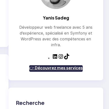
Yanis Sadeg
Développeur web freelance avec 5 ans
d’expérience, spécialisé en Symfony et
WordPress avec des compétences en
infra.
L
I
T
i
n
i
n
s
k
👉
Découvrez mes services
k
t
T
e
a
o
d
g
k
I
r
n
a
m
Recherche