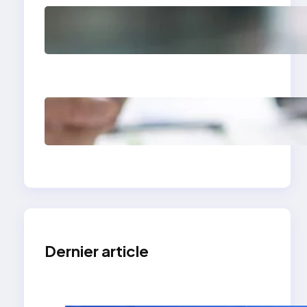
Comment avoir des
clients en tant que
photographe grâce à
un site vitrine
Site vitrine expert-
comptable : levier de
croissance
Dernier article