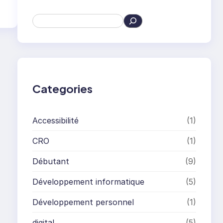
S
e
a
r
c
h
Categories
Accessibilité
(1)
CRO
(1)
Débutant
(9)
Développement informatique
(5)
Développement personnel
(1)
digital
(5)