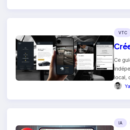
VTC
Crée
Ce gui
indépe
local,
Ya
IA