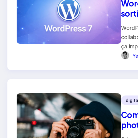
Word
sort
WordPr
collab
ça imp
Ya
digita
Comm
phot