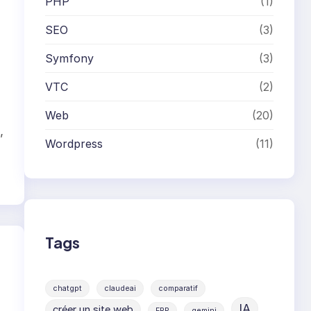
PHP
(1)
SEO
(3)
Symfony
(3)
VTC
(2)
Web
(20)
,
Wordpress
(11)
Tags
chatgpt
claudeai
comparatif
IA
créer un site web
ERP
gemini