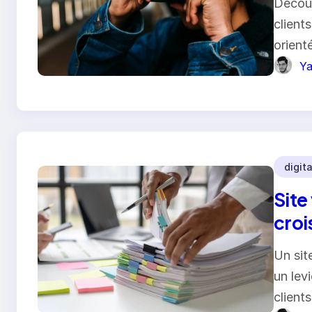
Découv
client
orient
Ya
digita
Site
croi
Un sit
un levi
client