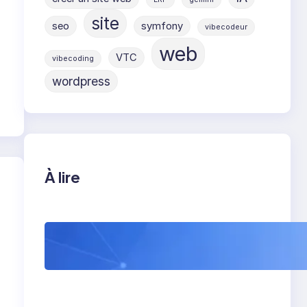
site
seo
symfony
vibecodeur
web
VTC
vibecoding
wordpress
À lire
WordPress 7 : tout
comprendre avant sa
sortie (et ce que ça
va vraiment changer)
u