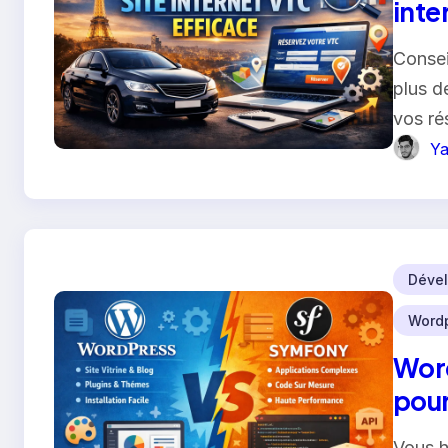
inte
Consei
plus de
vos ré
Ya
Dével
Word
Word
pour
Vous h