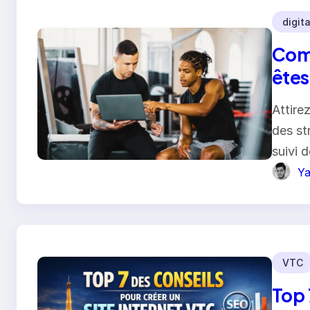
digita
Comm
êtes
Attire
des str
suivi 
Ya
VTC
Top 