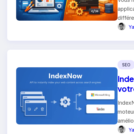
applic
différ
Ya
SEO
Inde
votr
IndexN
moteur
amélior
Ya