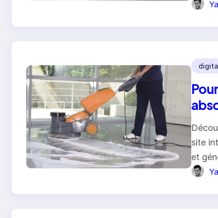
Ya
digita
Pour
abso
Découv
site in
et gén
Ya