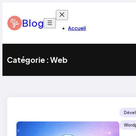
Aller
au
contenu
Blog
Accueil
Catégorie :
Web
Dével
Word