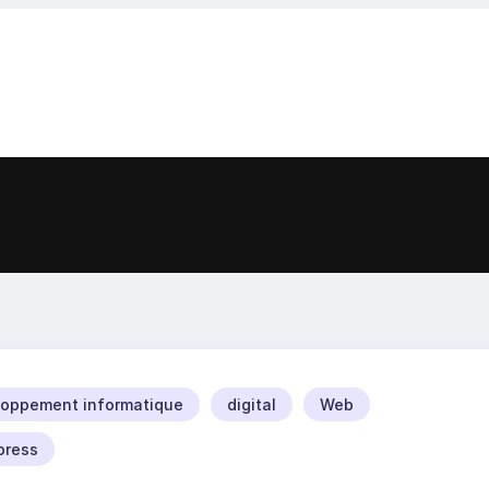
oppement informatique
digital
Web
press