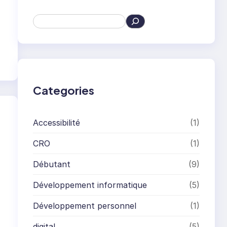
S
e
a
r
c
h
Categories
Accessibilité
(1)
CRO
(1)
Débutant
(9)
Développement informatique
(5)
Développement personnel
(1)
digital
(5)