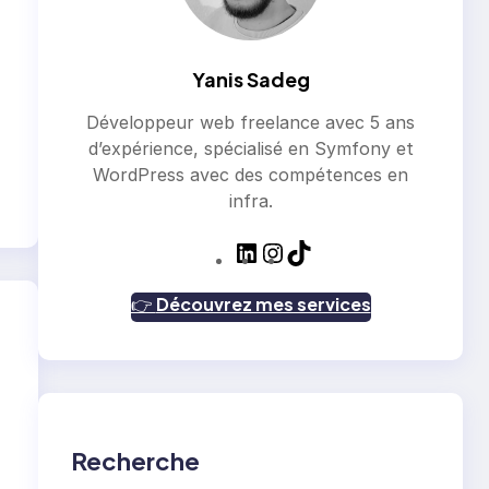
Yanis Sadeg
Développeur web freelance avec 5 ans
d’expérience, spécialisé en Symfony et
WordPress avec des compétences en
infra.
L
I
T
i
n
i
n
s
k
👉
Découvrez mes services
k
t
T
e
a
o
d
g
k
I
r
n
a
m
Recherche