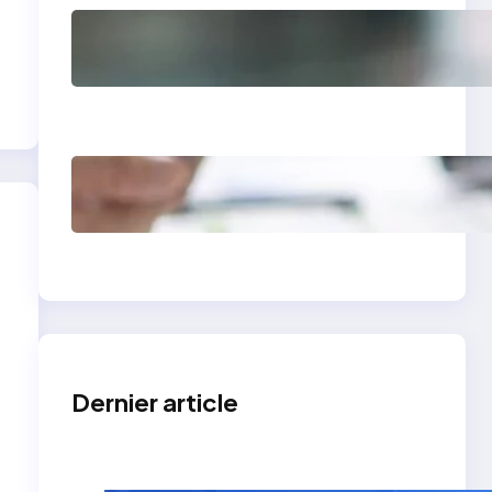
Comment avoir des
clients en tant que
photographe grâce à
un site vitrine
Site vitrine expert-
comptable : levier de
croissance
Dernier article