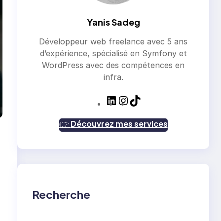
Yanis Sadeg
Développeur web freelance avec 5 ans
d’expérience, spécialisé en Symfony et
WordPress avec des compétences en
infra.
L
I
T
i
n
i
n
s
k
👉
Découvrez mes services
k
t
T
e
a
o
d
g
k
I
r
n
a
m
Recherche