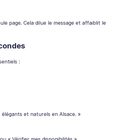
e page. Cela dilue le message et affaiblit le
econdes
entiels :
élégants et naturels en Alsace. »
u « Vérifier mes disponibilités ».