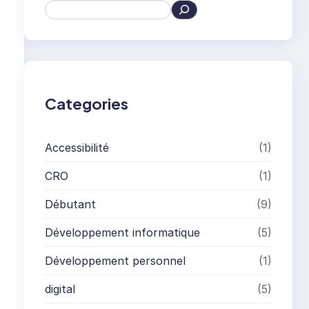
S
e
a
r
s
c
h
Categories
Accessibilité
(1)
CRO
(1)
Débutant
(9)
Développement informatique
(5)
Développement personnel
(1)
digital
(5)