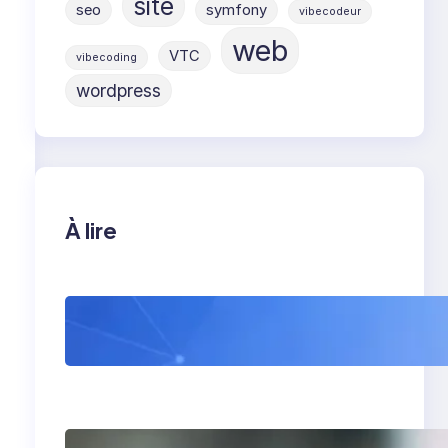
site
seo
symfony
vibecodeur
web
VTC
vibecoding
wordpress
À lire
WordPress 7 : tout
comprendre avant sa
sortie (et ce que ça
va vraiment changer)