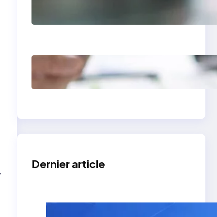
Comment avoir des
clients en tant que
photographe grâce à
un site vitrine
Site vitrine expert-
comptable : levier de
croissance
Dernier article
.