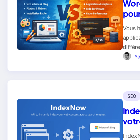
Word
pour
Vous h
applic
différ
Ya
SEO
Inde
votr
IndexN