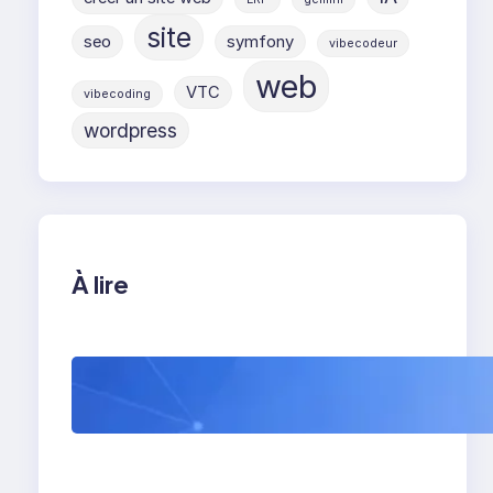
site
seo
symfony
vibecodeur
web
VTC
vibecoding
wordpress
À lire
WordPress 7 : tout
comprendre avant sa
sortie (et ce que ça
va vraiment changer)