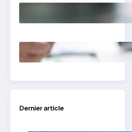
Comment avoir des
clients en tant que
photographe grâce à
un site vitrine
Site vitrine expert-
comptable : levier de
croissance
Dernier article