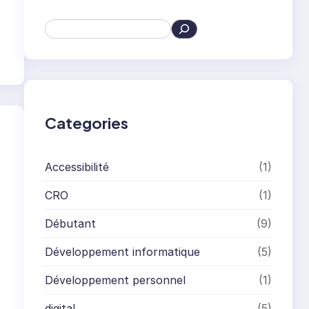
S
e
a
r
c
h
Categories
Accessibilité
(1)
CRO
(1)
Débutant
(9)
Développement informatique
(5)
Développement personnel
(1)
digital
(5)