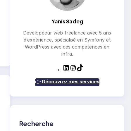
Yanis Sadeg
u
Développeur web freelance avec 5 ans
d’expérience, spécialisé en Symfony et
WordPress avec des compétences en
infra.
L
I
T
i
n
i
n
s
k
👉
Découvrez mes services
k
t
T
e
a
o
d
g
k
I
r
n
a
m
Recherche