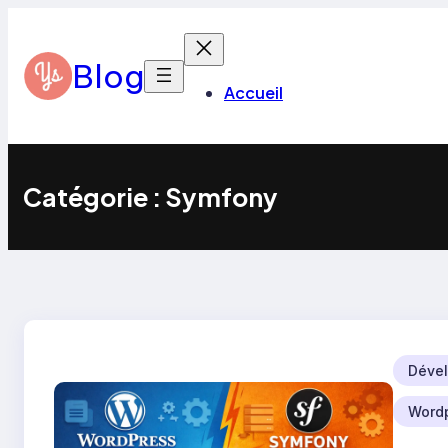
Aller
au
contenu
Blog
Accueil
Catégorie :
Symfony
Dével
Word