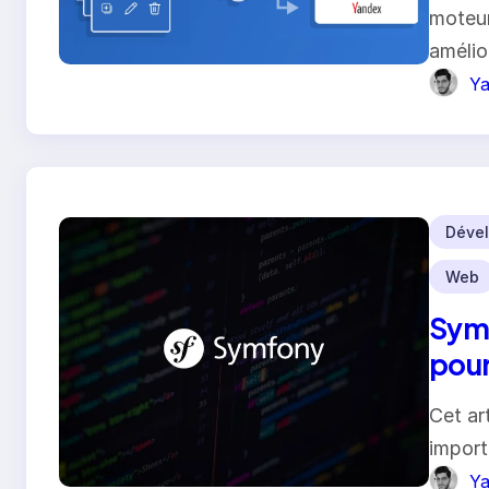
moteur
amélior
Ya
Dével
Web
Symf
pour
Cet ar
import
Ya