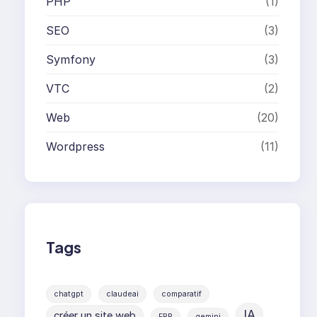
PHP
(1)
SEO
(3)
Symfony
(3)
VTC
(2)
Web
(20)
Wordpress
(11)
Tags
chatgpt
claudeai
comparatif
IA
créer un site web
ERP
gemini