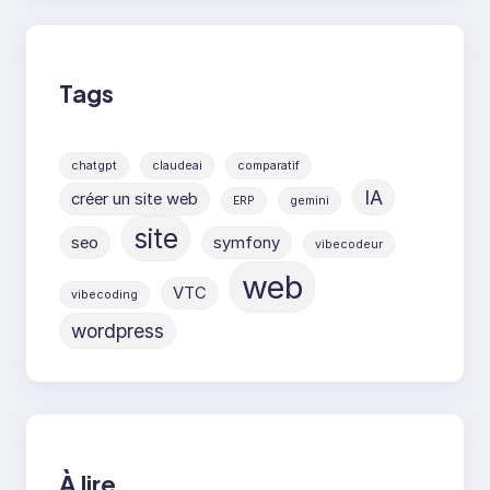
Tags
chatgpt
claudeai
comparatif
IA
créer un site web
ERP
gemini
site
seo
symfony
vibecodeur
web
VTC
vibecoding
wordpress
À lire