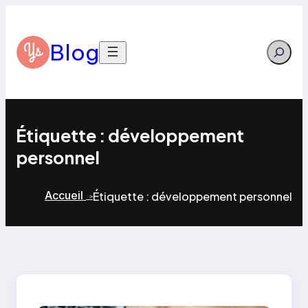
Aller
au
contenu
Blog
Search
Étiquette :
développement
personnel
Accueil
Étiquette :
développement personnel
>
>