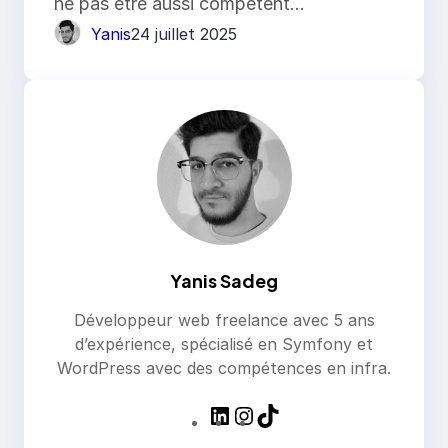
ne pas être aussi compétent…
Yanis
24 juillet 2025
Yanis Sadeg
Développeur web freelance avec 5 ans
d’expérience, spécialisé en Symfony et
WordPress avec des compétences en infra.
L
I
T
i
n
i