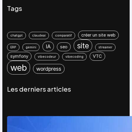
Tags
créer un site web
chatgpt
claudeai
comparatif
site
IA
seo
ERP
gemini
streamer
symfony
VTC
vibecodeur
vibecoding
web
wordpress
Les derniers articles
WordPress 7 : tout comprendre
avant sa sortie (et ce que ça va