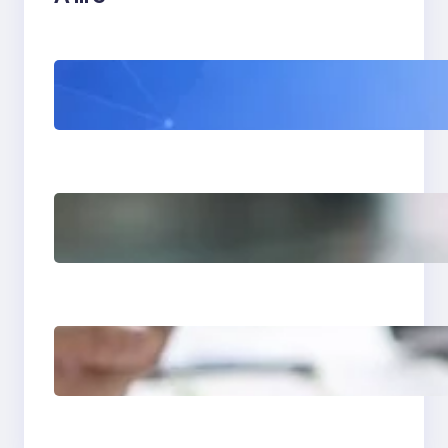
WordPress 7 : tout
comprendre avant sa
sortie (et ce que ça va
vraiment changer)
Comment avoir des
clients en tant que
photographe grâce à
un site vitrine
Site vitrine expert-
comptable : levier de
croissance