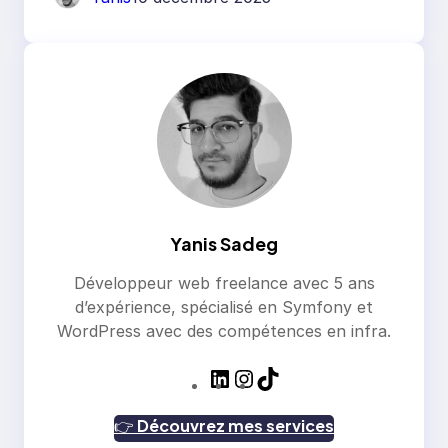
Yanis Sadeg
Développeur web freelance avec 5 ans
d’expérience, spécialisé en Symfony et
WordPress avec des compétences en infra.
L
I
T
i
n
i
n
s
k
👉
Découvrez mes services
k
t
T