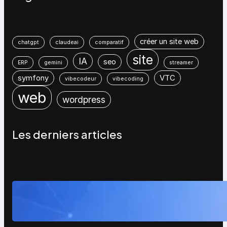
créer un site web
chatgpt
claudeai
comparatif
site
IA
seo
ERP
gemini
streamer
symfony
VTC
vibecodeur
vibecoding
web
wordpress
Les derniers articles
WordPress 7 : tout comprendre
avant sa sortie (et ce que ça va
vraiment changer)