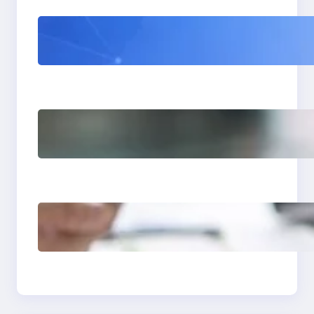
WordPress 7 : tout
comprendre avant sa
sortie (et ce que ça va
vraiment changer)
Comment avoir des
clients en tant que
photographe grâce à
un site vitrine
Site vitrine expert-
comptable : levier de
croissance