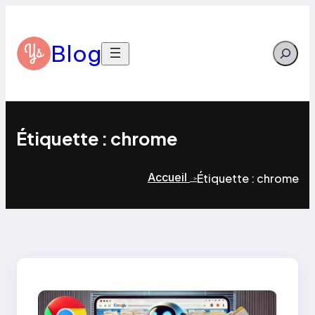
Aller
au
contenu
Blog
Search
Étiquette :
chrome
Accueil
Étiquette :
chrome
>
>