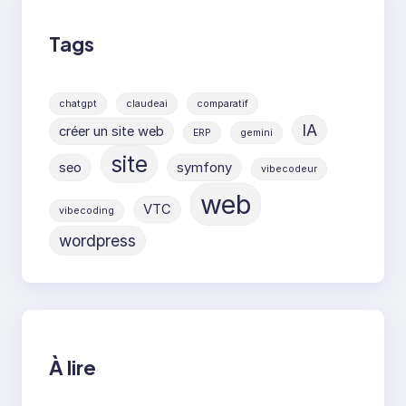
Tags
chatgpt
claudeai
comparatif
IA
créer un site web
ERP
gemini
site
seo
symfony
vibecodeur
web
VTC
vibecoding
wordpress
À lire